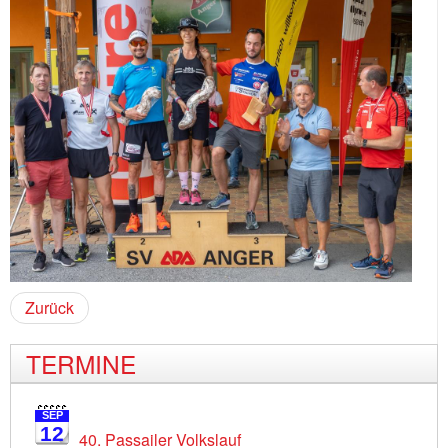
Zurück
TERMINE
SEP
12
40. Passailer Volkslauf