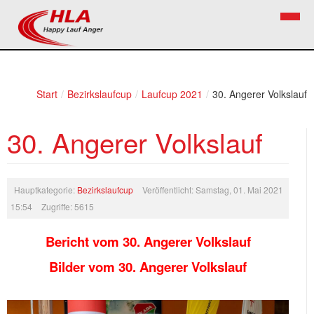
Home
Verein
Start
/
Bezirkslaufcup
/
Laufcup 2021
/
30. Angerer Volkslauf
News
Vorstand
30. Angerer Volkslauf
Bezirkslaufcup
Kontakt
Volkslauf
Mitglied werden
Hauptkategorie:
Bezirkslaufcup
Veröffentlicht: Samstag, 01. Mai 2021
Firekids
15:54
Zugriffe: 5615
Bilder
Bericht vom 30. Angerer Volkslauf
Links
Bilder vom 30. Angerer Volkslauf
Termine