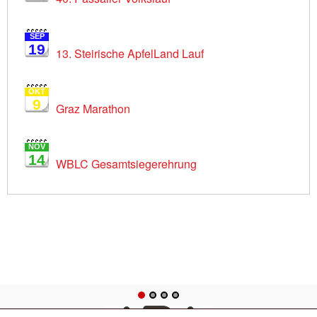
SEP
19
13. Steirische ApfelLand Lauf
OKT
9
Graz Marathon
NOV
14
WBLC Gesamtsiegerehrung