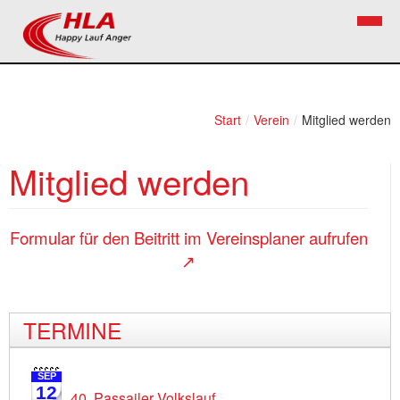
Home
Verein
Start
/
Verein
/
Mitglied werden
News
Vorstand
Mitglied werden
Bezirkslaufcup
Kontakt
Volkslauf
Mitglied werden
Formular für den Beitritt im Vereinsplaner aufrufen
Firekids
↗
Bilder
TERMINE
Links
Termine
SEP
12
40. Passailer Volkslauf