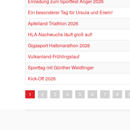
Einladung zum Sportfest Anger 2026
Ein besonderer Tag für Ursula und Erwin!
Apfelland Triathlon 2026
HLA-Nachwuchs läuft groß auf!
Gigasport Halbmarathon 2026
Vulkanland-Frühlingslauf
Sporttag mit Günther Weidlinger
Kick-Off 2026
1
2
3
4
5
6
7
8