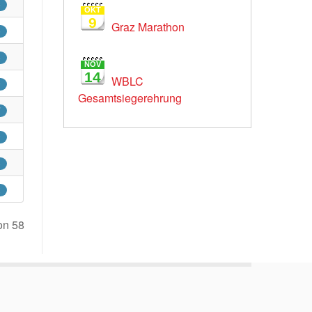
6
OKT
9
Graz Marathon
6
6
NOV
14
WBLC
9
Gesamtsiegerehrung
7
9
5
2
on 58