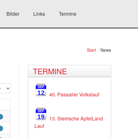
Bilder
Links
Termine
Start
/
News
TERMINE
SEP
12
40. Passailer Volkslauf
SEP
19
8
13. Steirische ApfelLand
Lauf
9