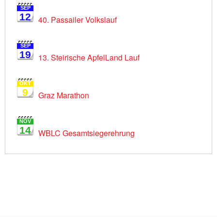
SEP
12
40. Passailer Volkslauf
SEP
19
13. Steirische ApfelLand Lauf
OKT
9
Graz Marathon
NOV
14
WBLC Gesamtsiegerehrung