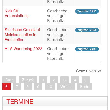
Fabschitz
Kick Off
Geschrieben
Zugriffe: 1955
Veranstaltung
von Jürgen
Fabschitz
Steirische Crosslauf-
Geschrieben
Zugriffe: 2053
Meisterschaften in
von Jürgen
Frohnleiten
Fabschitz
HLA Wandertag 2022
Geschrieben
Zugriffe: 2437
von Jürgen
Fabschitz
Seite 6 von 58
Start
Zurück
1
2
3
4
5
6
7
8
9
10
Weiter
Ende
TERMINE