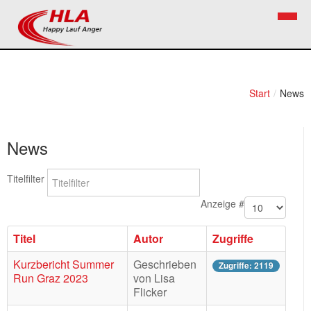
Home
Verein
Start
/
News
News
Vorstand
News
Bezirkslaufcup
Kontakt
Volkslauf
Mitglied werden
Titelfilter
Firekids
Anzeige #
Bilder
Titel
Autor
Zugriffe
Links
Kurzbericht Summer
Geschrieben
Zugriffe: 2119
Run Graz 2023
von Lisa
Termine
Flicker