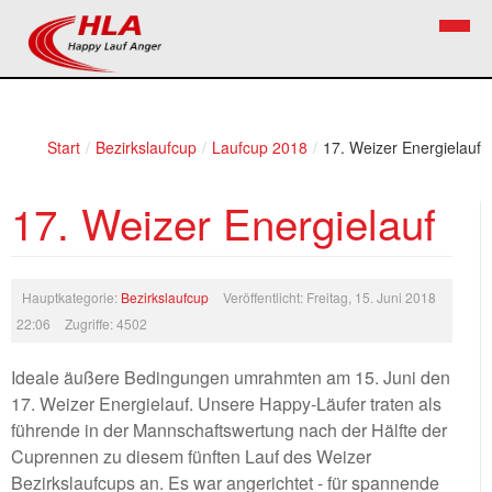
Home
Verein
Start
/
Bezirkslaufcup
/
Laufcup 2018
/
17. Weizer Energielauf
News
Vorstand
17. Weizer Energielauf
Bezirkslaufcup
Kontakt
Volkslauf
Mitglied werden
Hauptkategorie:
Bezirkslaufcup
Veröffentlicht: Freitag, 15. Juni 2018
Firekids
22:06
Zugriffe: 4502
Bilder
Ideale äußere Bedingungen umrahmten am 15. Juni den
17. Weizer Energielauf. Unsere Happy-Läufer traten als
Links
führende in der Mannschaftswertung nach der Hälfte der
Termine
Cuprennen zu diesem fünften Lauf des Weizer
Bezirkslaufcups an. Es war angerichtet - für spannende