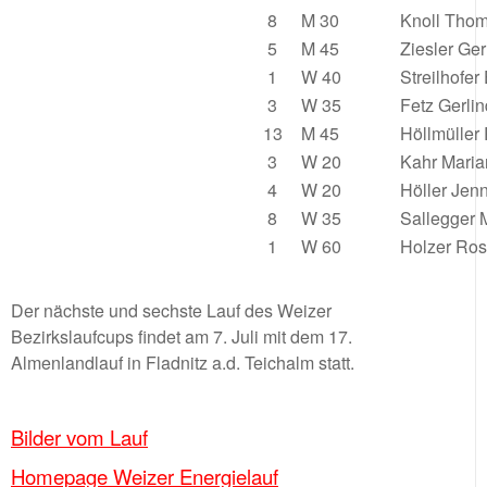
8
M 30
Knoll Tho
5
M 45
Ziesler Ge
1
W 40
Streilhofer
3
W 35
Fetz Gerli
13
M 45
Höllmüller
3
W 20
Kahr Mari
4
W 20
Höller Jenn
8
W 35
Sallegger
1
W 60
Holzer Ro
Der nächste und sechste Lauf des Weizer
Bezirkslaufcups findet am 7. Juli mit dem 17.
Almenlandlauf in Fladnitz a.d. Teichalm statt.
Bilder vom Lauf
Homepage Weizer Energielauf