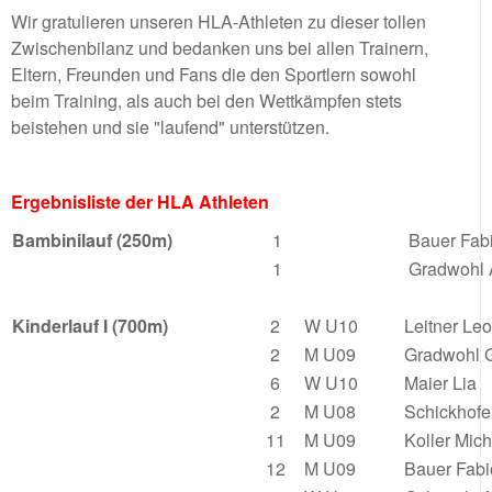
Wir gratulieren unseren HLA-Athleten zu dieser tollen
Zwischenbilanz und bedanken uns bei allen Trainern,
Eltern, Freunden und Fans die den Sportlern sowohl
beim Training, als auch bei den Wettkämpfen stets
beistehen und sie "laufend" unterstützen.
Ergebnisliste der HLA Athleten
Bambinilauf (250m)
1
Bauer Fab
1
Gradwohl 
Kinderlauf I (700m)
2
W U10
Leitner Le
2
M U09
Gradwohl 
6
W U10
Maier Lia
2
M U08
Schickhofe
11
M U09
Koller Mic
12
M U09
Bauer Fab