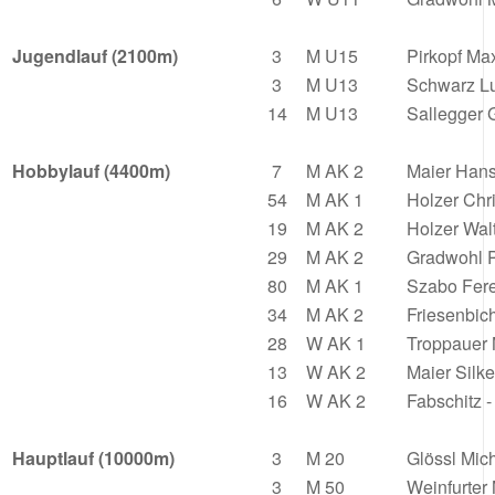
Jugendlauf (2100m)
3
M U15
Pirkopf Ma
3
M U13
Schwarz L
14
M U13
Sallegger 
Hobbylauf (4400m)
7
M AK 2
Maier Han
54
M AK 1
Holzer Chr
19
M AK 2
Holzer Wal
29
M AK 2
Gradwohl 
80
M AK 1
Szabo Fer
34
M AK 2
Friesenbic
28
W AK 1
Troppauer 
13
W AK 2
Maier Silk
16
W AK 2
Fabschitz -
Hauptlauf (10000m)
3
M 20
Glössl Mic
3
M 50
Weinfurter