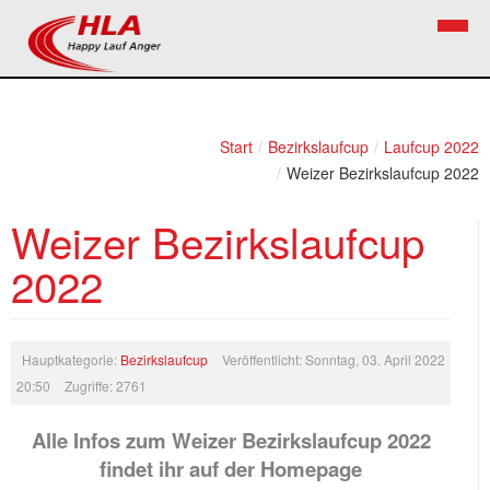
Home
Verein
Start
/
Bezirkslaufcup
/
Laufcup 2022
/
Weizer Bezirkslaufcup 2022
News
Vorstand
Weizer Bezirkslaufcup
Bezirkslaufcup
Kontakt
2022
Volkslauf
Mitglied werden
Firekids
Bilder
Hauptkategorie:
Bezirkslaufcup
Veröffentlicht: Sonntag, 03. April 2022
20:50
Zugriffe: 2761
Links
Alle Infos zum Weizer Bezirkslaufcup 2022
Termine
findet ihr auf der Homepage