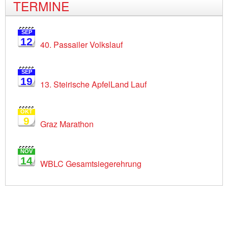
TERMINE
SEP
12
40. Passailer Volkslauf
SEP
19
13. Steirische ApfelLand Lauf
OKT
9
Graz Marathon
NOV
14
WBLC Gesamtsiegerehrung