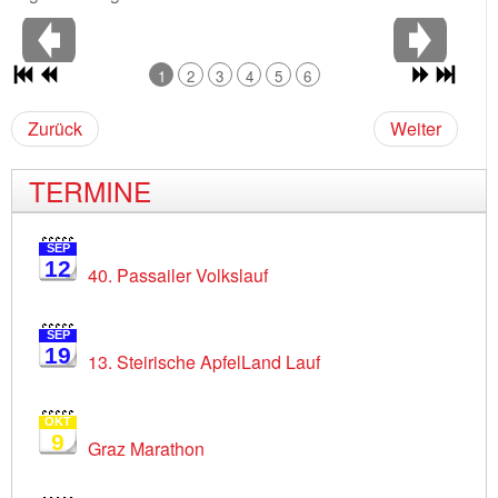
1
2
3
4
5
6
Zurück
Weiter
TERMINE
SEP
12
40. Passailer Volkslauf
SEP
19
13. Steirische ApfelLand Lauf
OKT
9
Graz Marathon