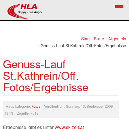
Home
Verein
Start
/
Bilder
/
Allgemein
/
Genuss-Lauf St.Kathrein/Off. Fotos/Ergebnisse
News
Vorstand
Genuss-Lauf
Bezirkslaufcup
Kontakt
St.Kathrein/Off.
Volkslauf
Mitglied werden
Fotos/Ergebnisse
Firekids
Bilder
Links
Hauptkategorie:
Fotos
Veröffentlicht: Sonntag, 13. September 2009
13:13
Zugriffe: 7019
Termine
Ergebnisse gibt es unter
www.skizeit.at