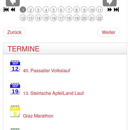
1
2
3
4
5
6
7
8
9
10
11
12
13
14
15
16
17
18
19
20
21
22
Zurück
Weiter
TERMINE
SEP
12
40. Passailer Volkslauf
SEP
19
13. Steirische ApfelLand Lauf
OKT
9
Graz Marathon