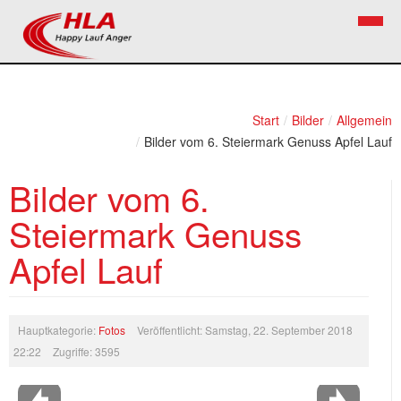
Home
Verein
Start
/
Bilder
/
Allgemein
/
Bilder vom 6. Steiermark Genuss Apfel Lauf
News
Vorstand
Bilder vom 6.
Bezirkslaufcup
Kontakt
Steiermark Genuss
Volkslauf
Mitglied werden
Apfel Lauf
Firekids
Bilder
Links
Hauptkategorie:
Fotos
Veröffentlicht: Samstag, 22. September 2018
22:22
Zugriffe: 3595
Termine