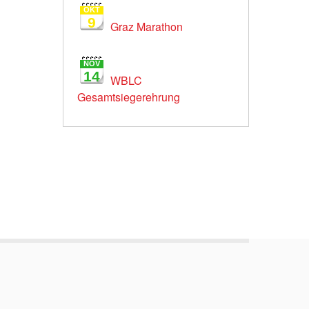
OKT
9
Graz Marathon
NOV
14
WBLC
Gesamtsiegerehrung