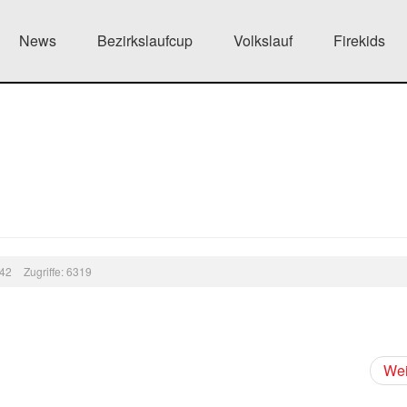
News
Bezirkslaufcup
Volkslauf
Firekids
:42
Zugriffe: 6319
Wei