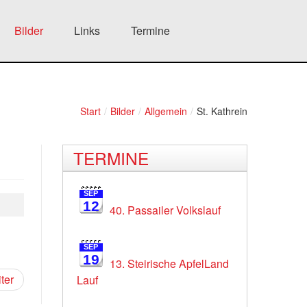
Bilder
Links
Termine
Start
/
Bilder
/
Allgemein
/
St. Kathrein
TERMINE
SEP
12
40. Passailer Volkslauf
SEP
19
13. Steirische ApfelLand
ter
Lauf