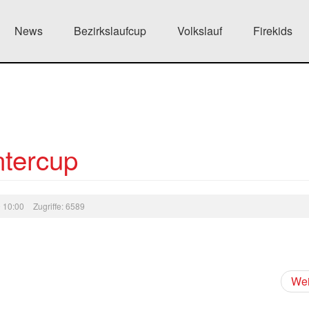
News
Bezirkslaufcup
Volkslauf
Firekids
ntercup
9 10:00
Zugriffe: 6589
Wei