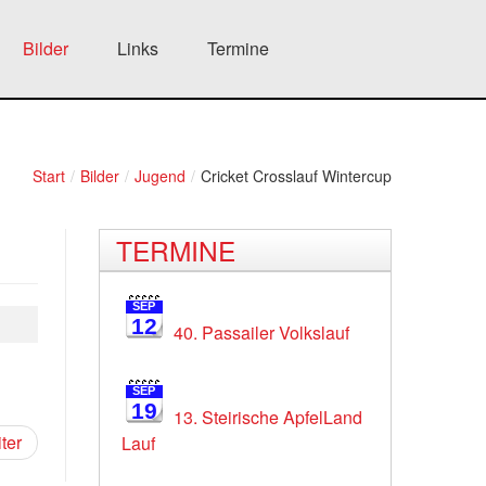
Bilder
Links
Termine
Start
/
Bilder
/
Jugend
/
Cricket Crosslauf Wintercup
TERMINE
SEP
12
40. Passailer Volkslauf
SEP
19
13. Steirische ApfelLand
ter
Lauf