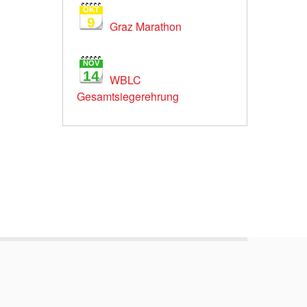
OKT
9
Graz Marathon
NOV
14
WBLC
Gesamtsiegerehrung