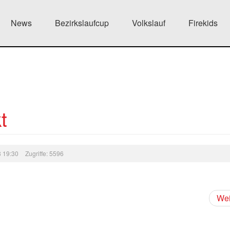
News
Bezirkslaufcup
Volkslauf
Firekids
t
08 19:30
Zugriffe: 5596
Wei