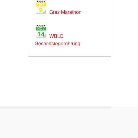
OKT
9
Graz Marathon
NOV
14
WBLC
Gesamtsiegerehrung