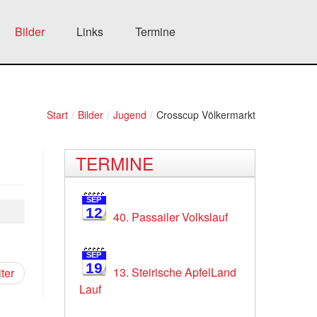
Bilder
Links
Termine
Start
/
Bilder
/
Jugend
/
Crosscup Völkermarkt
TERMINE
SEP
12
40. Passailer Volkslauf
SEP
19
13. Steirische ApfelLand
ter
Lauf