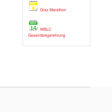
OKT
9
Graz Marathon
NOV
14
WBLC
Gesamtsiegerehrung