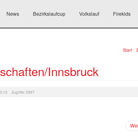
News
Bezirkslaufcup
Volkslauf
Firekids
Start
/
rschaften/Innsbruck
20:13
Zugriffe: 5997
Wei