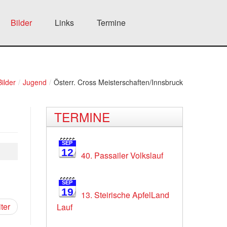
Bilder
Links
Termine
Bilder
/
Jugend
/
Österr. Cross Meisterschaften/Innsbruck
TERMINE
SEP
12
40. Passailer Volkslauf
SEP
19
13. Steirische ApfelLand
ter
Lauf