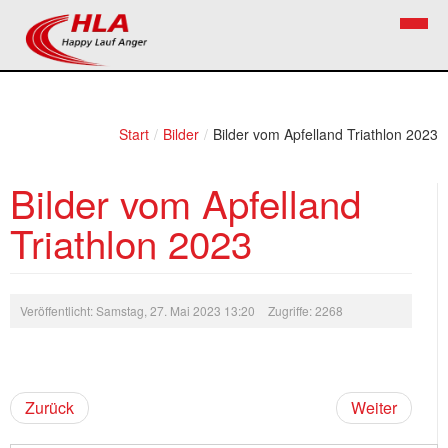
Home
Verein
Start
/
Bilder
/
Bilder vom Apfelland Triathlon 2023
News
Vorstand
Bilder vom Apfelland
Bezirkslaufcup
Kontakt
Triathlon 2023
Volkslauf
Mitglied werden
Firekids
Veröffentlicht: Samstag, 27. Mai 2023 13:20
Zugriffe: 2268
Bilder
Links
Zurück
Weiter
Termine