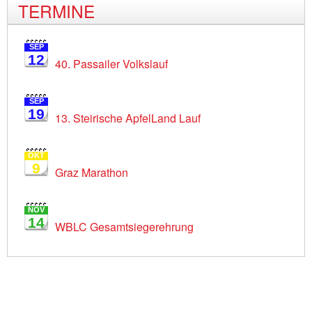
TERMINE
SEP
12
40. Passailer Volkslauf
SEP
19
13. Steirische ApfelLand Lauf
OKT
9
Graz Marathon
NOV
14
WBLC Gesamtsiegerehrung