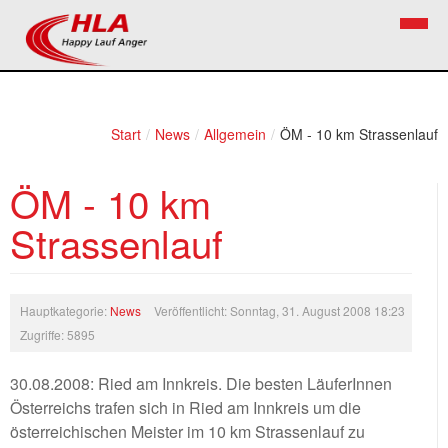
Home
Verein
Start
/
News
/
Allgemein
/
ÖM - 10 km Strassenlauf
News
Vorstand
ÖM - 10 km
Bezirkslaufcup
Kontakt
Strassenlauf
Volkslauf
Mitglied werden
Firekids
Hauptkategorie:
News
Veröffentlicht: Sonntag, 31. August 2008 18:23
Bilder
Zugriffe: 5895
Links
30.08.2008: Ried am Innkreis. Die besten LäuferInnen
Österreichs trafen sich in Ried am Innkreis um die
Termine
österreichischen Meister im 10 km Strassenlauf zu