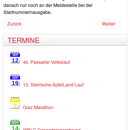
danach nur noch an der Meldestelle bei der
Startnummernausgabe.
Zurück
Weiter
TERMINE
SEP
12
40. Passailer Volkslauf
SEP
19
13. Steirische ApfelLand Lauf
OKT
9
Graz Marathon
NOV
14
WBLC Gesamtsiegerehrung