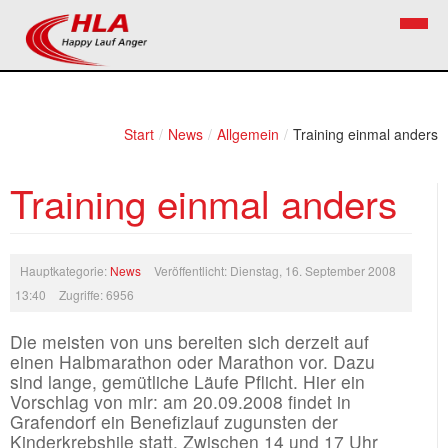
Home
Verein
Start
/
News
/
Allgemein
/
Training einmal anders
News
Vorstand
Training einmal anders
Bezirkslaufcup
Kontakt
Volkslauf
Mitglied werden
Hauptkategorie:
News
Veröffentlicht: Dienstag, 16. September 2008
Firekids
13:40
Zugriffe: 6956
Bilder
Die meisten von uns bereiten sich derzeit auf
einen Halbmarathon oder Marathon vor. Dazu
Links
sind lange, gemütliche Läufe Pflicht. Hier ein
Vorschlag von mir: am 20.09.2008 findet in
Termine
Grafendorf ein Benefizlauf zugunsten der
Kinderkrebshile statt. Zwischen 14 und 17 Uhr