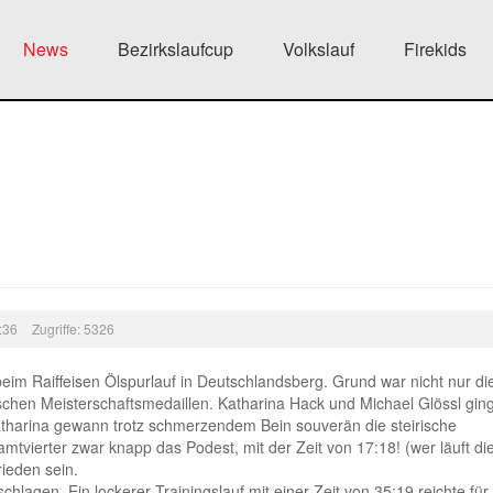
News
Bezirkslaufcup
Volkslauf
Firekids
0:36
Zugriffe: 5326
eim Raiffeisen Ölspurlauf in Deutschlandsberg. Grund war nicht nur di
chen Meisterschaftsmedaillen. Katharina Hack und Michael Glössl gin
atharina gewann trotz schmerzendem Bein souverän die steirische
amtvierter zwar knapp das Podest, mit der Zeit von 17:18! (wer läuft di
rieden sein.
agen. Ein lockerer Trainingslauf mit einer Zeit von 35:19 reichte für 