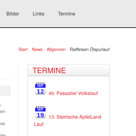
Bilder
Links
Termine
Start
/
News
/
Allgemein
/
Raiffeisen Ölspurlauf
TERMINE
SEP
12
40. Passailer Volkslauf
e
SEP
gen
19
13. Steirische ApfelLand
ese
Lauf
die