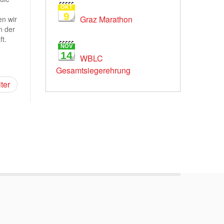
n
OKT
9
Graz Marathon
en wir
n der
t.
NOV
14
WBLC
Gesamtsiegerehrung
ter