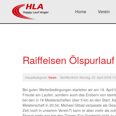
Home
Verein
Raiffeisen Ölspurlauf
Hauptkategorie:
News
Veröffentlicht: Montag, 20. April 2009 1
Bei guten Wetterbedingungen starteten wir am 19. April b
Freude am Laufen, sondern auch das Erobern von steiris
bei den U-18 Meisterschaften über 5 km an den Start. K
Meisterschaft in 20:34. Michael Glössl verpasste als Ges
Zeit noch in unserem Verein?) kann er aber mehr als zuf
Einmal mehr war bei den Damen Eva Gradwohl nicht zu schl