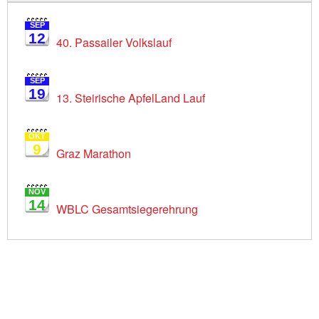
SEP
12
40. Passailer Volkslauf
SEP
19
13. Steirische ApfelLand Lauf
OKT
9
Graz Marathon
NOV
14
WBLC Gesamtsiegerehrung