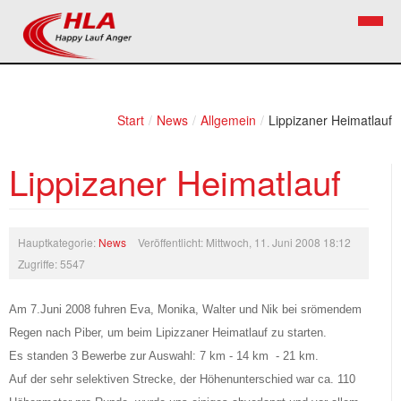
Home
Verein
Start
/
News
/
Allgemein
/
Lippizaner Heimatlauf
News
Vorstand
Lippizaner Heimatlauf
Bezirkslaufcup
Kontakt
Volkslauf
Mitglied werden
Hauptkategorie:
News
Veröffentlicht: Mittwoch, 11. Juni 2008 18:12
Firekids
Zugriffe: 5547
Bilder
Am 7.Juni 2008 fuhren Eva, Monika, Walter und Nik bei srömendem
Links
Regen nach Piber, um beim Lipizzaner Heimatlauf zu starten.
Es standen 3 Bewerbe zur Auswahl: 7 km - 14 km - 21 km.
Termine
Auf der sehr selektiven Strecke, der Höhenunterschied war ca. 110