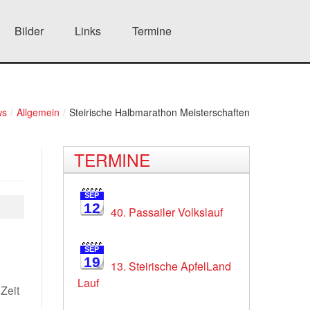
Bilder
Links
Termine
ws
/
Allgemein
/
Steirische Halbmarathon Meisterschaften
TERMINE
SEP
12
40. Passailer Volkslauf
n
SEP
19
13. Steirische ApfelLand
Lauf
Zeit