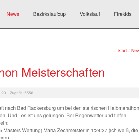
News
Bezirkslaufcup
Volkslauf
Firekids
Start
/
Ne
hon Meisterschaften
20:29
Zugriffe: 5556
aft nach Bad Radkersburg um bei den steirischen Halbmaratho
ten. Und - es ist uns gelungen. Bei Regenwetter und tiefen
ein:
35 Masters Wertung) Maria Zechmeister in 1:24:27 (ich weiß, die 
gen).