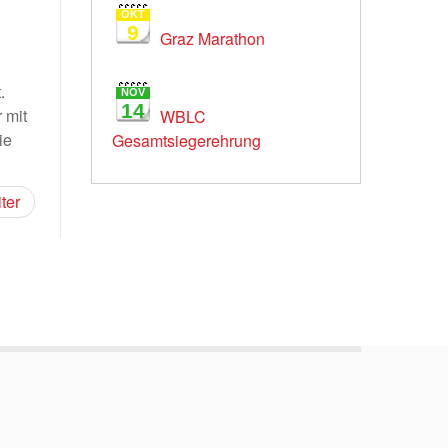
OKT
9
Graz Marathon
.
NOV
14
 mit
WBLC
ie
Gesamtsiegerehrung
ter