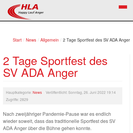
Home
Verein
Start
/
News
/
Allgemein
/
2 Tage Sportfest des SV ADA Anger
News
Vorstand
2 Tage Sportfest des
Bezirkslaufcup
Kontakt
SV ADA Anger
Volkslauf
Mitglied werden
Firekids
Hauptkategorie:
News
Veröffentlicht: Sonntag, 26. Juni 2022 19:14
Bilder
Zugriffe: 2829
Links
Nach zweijähriger Pandemie-Pause war es endlich
wieder soweit, dass das traditionelle Sportfest des SV
Termine
ADA Anger über die Bühne gehen konnte.