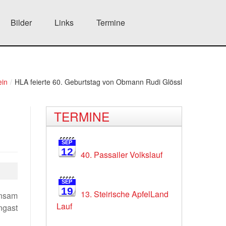
Bilder
Links
Termine
ein
/
HLA feierte 60. Geburtstag von Obmann Rudi Glössl
TERMINE
SEP
12
40. Passailer Volkslauf
SEP
19
13. Steirische ApfelLand
insam
Lauf
ngast