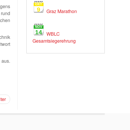
OKT
igens
9
Graz Marathon
 rund
ichen
NOV
14
WBLC
chnik
Gesamtsiegerehrung
twort
 aus.
ter