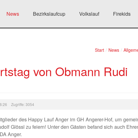
News
Bezirkslaufcup
Volkslauf
Firekids
Start
/
News
/
Allgem
urtstag von Obmann Rudi
16:26
Zugriffe: 3054
Mitglieder des Happy Lauf Anger im GH Angerer-Hof, um geme
dolf Glössl zu feiern! Unter den Gästen befand sich auch Ehre
ADA Anger.