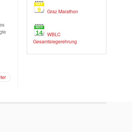
OKT
9
Graz Marathon
 es
NOV
gte
14
WBLC
Gesamtsiegerehrung
ter