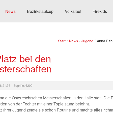
News
Bezirkslaufcup
Volkslauf
Firekids
Start
/
News
/
Jugend
/
Anna Fabs
latz bei den
sterschaften
08 21:36
Zugriffe: 6209
na die Österreichischen Meisterschaften in der Halle statt. Die E
den von der Tochter mit einer Topleistung belohnt.
tz ihrer Jugend zeigte sie schon Routine und machte alles richti