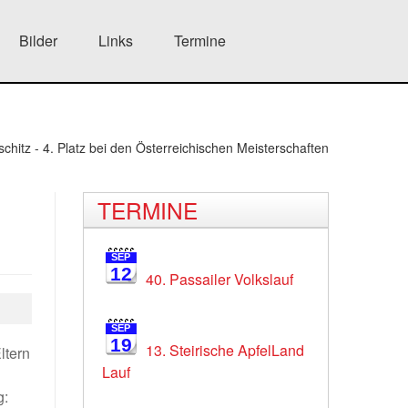
Bilder
Links
Termine
chitz - 4. Platz bei den Österreichischen Meisterschaften
TERMINE
SEP
12
40. Passailer Volkslauf
SEP
19
13. Steirische ApfelLand
ltern
Lauf
g: