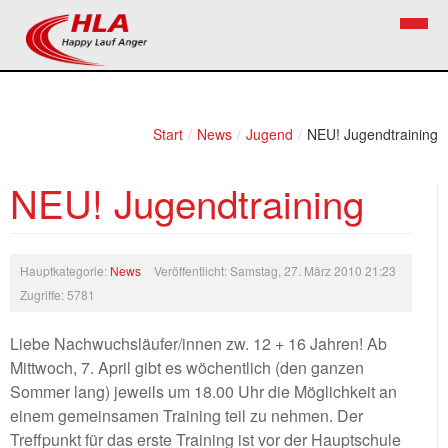
Home
Verein
Start
/
News
/
Jugend
/
NEU! Jugendtraining
News
Vorstand
NEU! Jugendtraining
Bezirkslaufcup
Kontakt
Volkslauf
Mitglied werden
Hauptkategorie:
News
Veröffentlicht: Samstag, 27. März 2010 21:23
Firekids
Zugriffe: 5781
Bilder
Liebe Nachwuchsläufer/innen zw. 12 + 16 Jahren! Ab
Mittwoch, 7. April gibt es wöchentlich (den ganzen
Links
Sommer lang) jeweils um 18.00 Uhr die Möglichkeit an
Termine
einem gemeinsamen Training teil zu nehmen. Der
Treffpunkt für das erste Training ist vor der Hauptschule