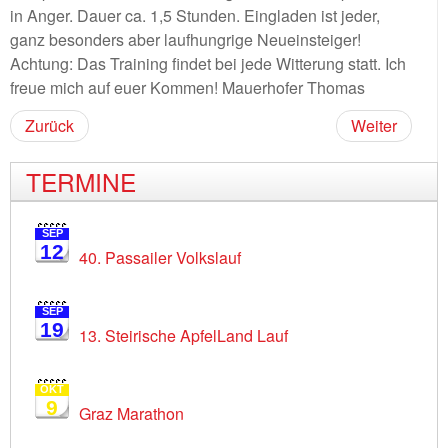
in Anger. Dauer ca. 1,5 Stunden. Eingladen ist jeder,
ganz besonders aber laufhungrige Neueinsteiger!
Achtung: Das Training findet bei jede Witterung statt. Ich
freue mich auf euer Kommen! Mauerhofer Thomas
Zurück
Weiter
TERMINE
SEP
12
40. Passailer Volkslauf
SEP
19
13. Steirische ApfelLand Lauf
OKT
9
Graz Marathon