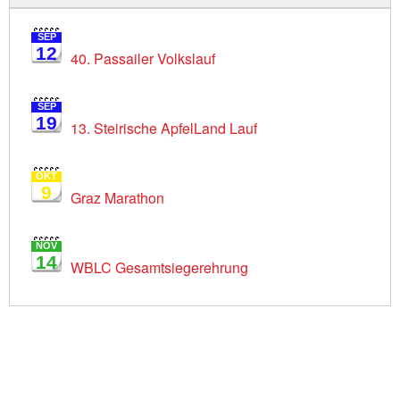
SEP
12
40. Passailer Volkslauf
SEP
19
13. Steirische ApfelLand Lauf
OKT
9
Graz Marathon
NOV
14
WBLC Gesamtsiegerehrung