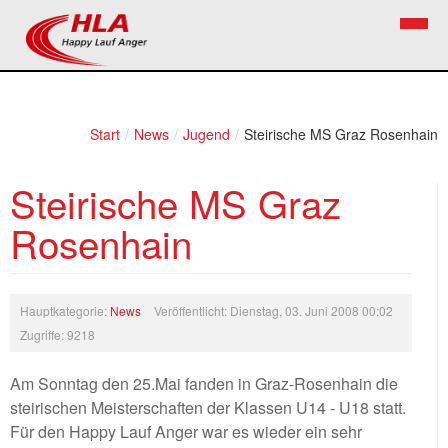
Home
Verein
Start
/
News
/
Jugend
/
Steirische MS Graz Rosenhain
News
Vorstand
Steirische MS Graz
Bezirkslaufcup
Kontakt
Rosenhain
Volkslauf
Mitglied werden
Firekids
Hauptkategorie:
News
Veröffentlicht: Dienstag, 03. Juni 2008 00:02
Bilder
Zugriffe: 9218
Links
Am Sonntag den 25.Mai fanden in Graz-Rosenhain die
steirischen Meisterschaften der Klassen U14 - U18 statt.
Termine
Für den Happy Lauf Anger war es wieder ein sehr