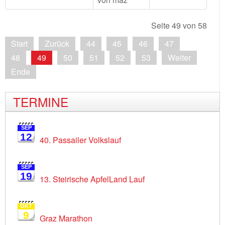
Seite 49 von 58
Start
Zurück
44
45
46
47
48
49
50
51
52
53
Weiter
Ende
TERMINE
SEP
12
40. Passailer Volkslauf
SEP
19
13. Steirische ApfelLand Lauf
OKT
9
Graz Marathon