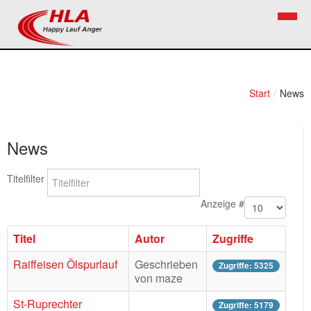
Home
Verein
Start
/
News
News
Vorstand
News
Bezirkslaufcup
Kontakt
Volkslauf
Mitglied werden
Titelfilter
Firekids
Anzeige #
Bilder
Titel
Autor
Zugriffe
Links
Raiffeisen Ölspurlauf
Geschrieben
Zugriffe: 5325
von maze
Termine
St-Ruprechter
Zugriffe: 5179