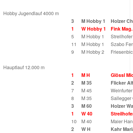
Hobby Jugendlauf 4000 m
3
M Hobby 1
Holzer Ch
1
W Hobby 1
Fink Mag
5
M Hobby 1
Streilhofe
11
M Hobby 1
Szabo Fe
9
M Hobby 2
Friesenbi
Hauptlauf 12.000 m
1
M H
Glössl Mi
2
M 35
Flicker Al
7
M 45
Weinfurte
8
M 35
Sallegger
3
M 60
Holzer Wa
1
W 40
Streilhof
10
M 40
Maier Han
2
W H
Kahr Mar