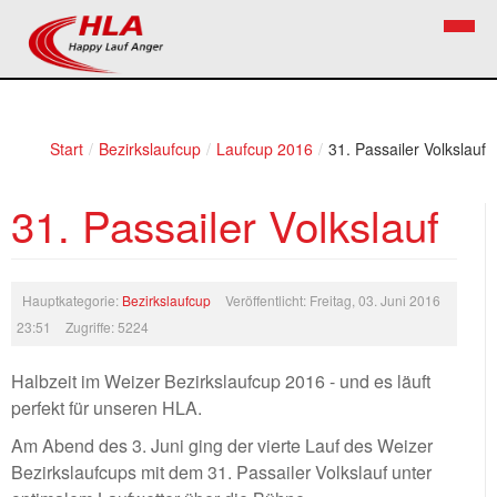
Home
Verein
Start
/
Bezirkslaufcup
/
Laufcup 2016
/
31. Passailer Volkslauf
News
Vorstand
31. Passailer Volkslauf
Bezirkslaufcup
Kontakt
Volkslauf
Mitglied werden
Hauptkategorie:
Bezirkslaufcup
Veröffentlicht: Freitag, 03. Juni 2016
Firekids
23:51
Zugriffe: 5224
Bilder
Halbzeit im Weizer Bezirkslaufcup 2016 - und es läuft
perfekt für unseren HLA.
Links
Am Abend des 3. Juni ging der vierte Lauf des Weizer
Termine
Bezirkslaufcups mit dem 31. Passailer Volkslauf unter