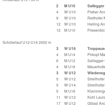
2
M U10
Sallegger
4
W U10
Pieber A
9
W U10
Reithofer
12
W U10
Heiling A
12
M U10
Friesenbi
Schülerlauf U12-U16 2000 m
3
W U16
Troppaue
4
M U14
Pirkopf Ma
6
M U12
Sallegger
4
M U16
Mauerhofe
3
W U12
Wiedeneg
5
W U12
Streilhofer 
5
W U14
Streilhofe
5
M U16
Klamminge
11
W U12
Kohl Laur
17
W U12
Glössl An