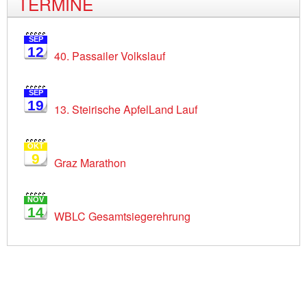
TERMINE
SEP
12
40. Passailer Volkslauf
SEP
19
13. Steirische ApfelLand Lauf
OKT
9
Graz Marathon
NOV
14
WBLC Gesamtsiegerehrung