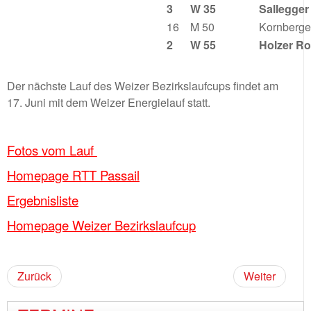
3
W 35
Sallegge
16
M 50
Kornberge
2
W 55
Holzer R
Der nächste Lauf des Weizer Bezirkslaufcups findet am
17. Juni mit dem Weizer Energielauf statt.
Fotos vom Lauf
Homepage RTT Passail
Ergebnisliste
Homepage Weizer Bezirkslaufcup
Zurück
Weiter