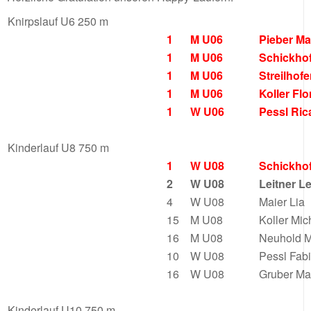
Knirpslauf U6 250 m
1
M U06
Pieber M
1
M U06
Schickhof
1
M U06
Streilhof
1
M U06
Koller Flo
1
W U06
Pessl Ri
Kinderlauf U8 750 m
1
W U08
Schickho
2
W U08
Leitner L
4
W U08
Maier Lia
15
M U08
Koller Mi
16
M U08
Neuhold M
10
W U08
Pessl Fab
16
W U08
Gruber Ma
Kinderlauf U10 750 m