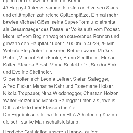
optimalem Laufwetter über die Bühne.
43 Happy-Läufer versammelten sich an diversen Starts
und erkämpften zahlreiche Spitzenplätze. Einmal mehr
bewies Michael Glössl seine Super-Form und strahlte
als Gesamtsieger des Passailer Volkslaufs vom Podest.
Michi lief vom Beginn weg ein souveränes Rennen und
gewann den Hauptlauf über 12.000m in 40:29,29 Min.
Weitere Siegläufer in unseren Reihen waren Markus
Pieber, Vincent Schickhofer, Bruno Streilhofer, Florian
Koller, Ricarda Pessl, Minna Schickhofer, Sandra Fink
und Eveline Streilhofer.
Silber holten sich Leonie Leitner, Stefan Sallegger,
Alfred Flicker, Marianne Kahr und Rosemarie Holzer.
Nikola Troppauer, Nina Wiedenegger, Christian Holzer,
Walter Holzer und Monika Sallegger liefen als jeweils
Drittplatzierte ihrer Klassen ins Ziel.
Die Ergebnisse aller weiteren HLA Athleten ergänzten
die sehr starke Mannschaftsleistung.
Herzliche Gratulation unseren Happy-Läufern.