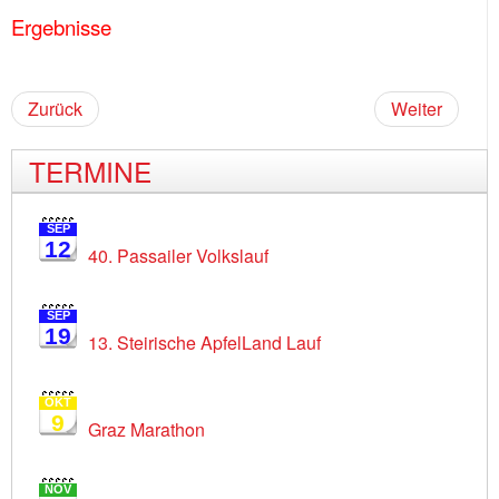
Ergebnisse
Zurück
Weiter
TERMINE
SEP
12
40. Passailer Volkslauf
SEP
19
13. Steirische ApfelLand Lauf
OKT
9
Graz Marathon
NOV