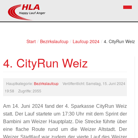
Home
Verein
Start
/
Bezirkslaufcup
/
Laufcup 2024
/
4. CityRun Weiz
News
Vorstand
4. CityRun Weiz
Bezirkslaufcup
Kontakt
Volkslauf
Mitglied werden
Hauptkategorie:
Bezirkslaufcup
Veröffentlicht: Samstag, 15. Juni 2024
Firekids
19:58
Zugriffe: 2055
Bilder
Am 14. Juni 2024 fand der 4. Sparkasse CityRun Weiz
Links
statt. Der Lauf startete um 17:30 Uhr mit dem Sprint der
Bambini am Weizer Hauptplatz. Die Strecke führte über
Termine
eine flache Route rund um die Weizer Altstadt. Der
Weizer Stadtlauf war zudem der vierte Lauf des Weizer