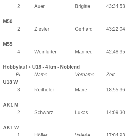
2
Auer
Brigitte
43:34,53
M50
2
Ziesler
Gerhard
43:22,04
M55
4
Weinfurter
Manfred
42:48,35
Hobbylauf + U18 - 4 km - Noblend
Pl.
Name
Vorname
Zeit
U18 W
3
Reithofer
Marie
18:55,36
AK1 M
2
Schwarz
Lukas
14:09,30
AK1 W
1
Höfler
Valerie
17:04,93