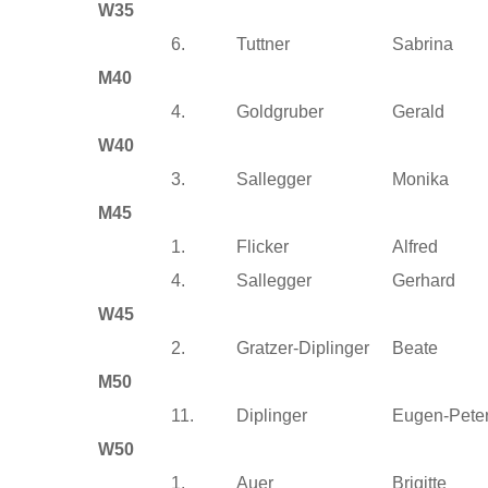
W35
6.
Tuttner
Sabrina
M40
4.
Goldgruber
Gerald
W40
3.
Sallegger
Monika
M45
1.
Flicker
Alfred
4.
Sallegger
Gerhard
W45
2.
Gratzer-Diplinger
Beate
M50
11.
Diplinger
Eugen-Pete
W50
1.
Auer
Brigitte