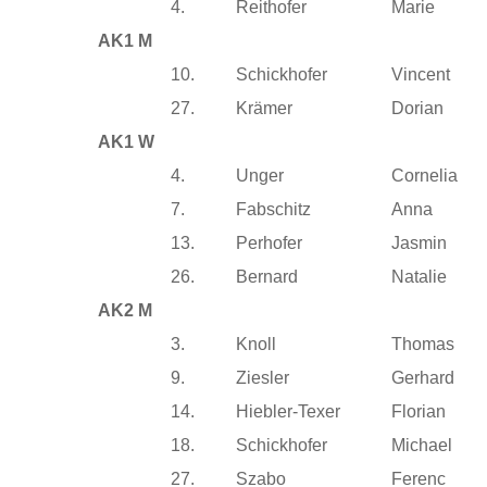
4.
Reithofer
Marie
AK1 M
10.
Schickhofer
Vincent
27.
Krämer
Dorian
AK1 W
4.
Unger
Cornelia
7.
Fabschitz
Anna
13.
Perhofer
Jasmin
26.
Bernard
Natalie
AK2 M
3.
Knoll
Thomas
9.
Ziesler
Gerhard
14.
Hiebler-Texer
Florian
18.
Schickhofer
Michael
27.
Szabo
Ferenc