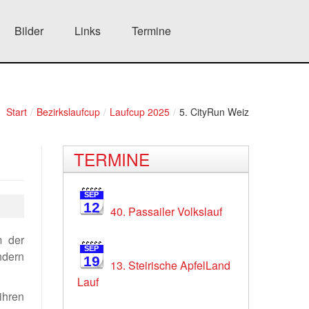
Bilder
Links
Termine
Start
/
Bezirkslaufcup
/
Laufcup 2025
/
5. CityRun Weiz
TERMINE
SEP
12
40. Passailer Volkslauf
m der
SEP
ndern
19
13. Steirische ApfelLand
Lauf
ihren