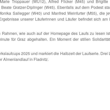
arie Troppauer (WU12), Alfred Flicker (M45) und Brigitte
d Beate Gratzer-Diplinger (W45). Ebenfalls auf dem Podest st
ika Sallegger (W40) und Manfred Weinfurter (M55), die je
er Ergebnisse unserer Läuferinnen und Läufer befindet sich am
en Rahmen, wie auch auf der Homepage des Laufs zu lesen ist
te für Graz abgehalten. Ein Moment der stillen Solidarität
kslaufcups 2025 und markiert die Halbzeit der Laufserie. Drei 
r Almenlandlauf in Fladnitz.