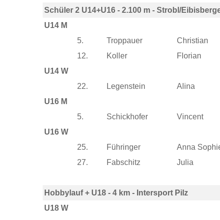
Schüler 2 U14+U16 - 2.100 m - Strobl/Eibisberg
U14 M
5.
Troppauer
Christian
12.
Koller
Florian
U14 W
22.
Legenstein
Alina
U16 M
5.
Schickhofer
Vincent
U16 W
25.
Führinger
Anna Sophi
27.
Fabschitz
Julia
Hobbylauf + U18 - 4 km - Intersport Pilz
U18 W