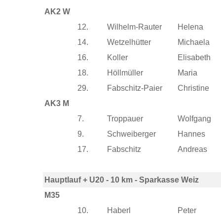
AK2 W
12.
Wilhelm-Rauter
Helena
14.
Wetzelhütter
Michaela
16.
Koller
Elisabeth
18.
Höllmüller
Maria
29.
Fabschitz-Paier
Christine
AK3 M
7.
Troppauer
Wolfgang
9.
Schweiberger
Hannes
17.
Fabschitz
Andreas
Hauptlauf + U20 - 10 km - Sparkasse Weiz
M35
10.
Haberl
Peter