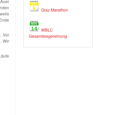
 Auer
OKT
anden
9
Graz Marathon
weils
 Ende
NOV
14
WBLC
. Vor
Gesamtsiegerehrung
. Wir
Läufe