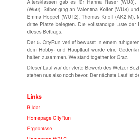
Altersklassen gab es für Hanna Raser (WU8), M
(W50). Silber ging an Valentina Koller (WU8) un
Emma Hoppel (WU12), Thomas Knoll (AK2 M), Mon
dritte Plätze belegten. Die vollständige Liste d
dieses Beitrags.
Der 5. CityRun verlief bewusst in einem ruhiger
dem Hobby- und Hauptlauf wurde eine Gedenkminu
halten zusammen. We stand together for Graz.
Dieser Lauf war der vierte Bewerb des Weizer Bezir
stehen nus also noch bevor. Der nächste Lauf ist de
Links
Bilder
Homepage CityRun
Ergebnisse
Homepage WBLC