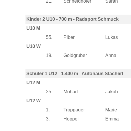
21.
Schneidhofer
Sarah
Kinder 2 U10 - 700 m - Radsport Schmuck
U10 M
55.
Piber
Lukas
U10 W
19.
Goldgruber
Anna
Schüler 1 U12 - 1.400 m - Autohaus Stacherl
U12 M
35.
Mohart
Jakob
U12 W
1.
Troppauer
Marie
3.
Hoppel
Emma