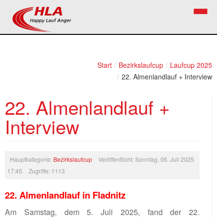
Home
Verein
Start
/
Bezirkslaufcup
/
Laufcup 2025
/
22. Almenlandlauf + Interview
News
Vorstand
22. Almenlandlauf +
Bezirkslaufcup
Kontakt
Interview
Volkslauf
Mitglied werden
Firekids
Bilder
Hauptkategorie:
Bezirkslaufcup
Veröffentlicht: Sonntag, 06. Juli 2025
17:45
Zugriffe: 1113
Links
22. Almenlandlauf in Fladnitz
Termine
Am Samstag, dem 5. Juli 2025, fand der 22.