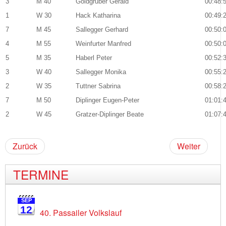
3
M 40
Goldgruber Gerald
00:48:
1
W 30
Hack Katharina
00:49:
7
M 45
Sallegger Gerhard
00:50:
4
M 55
Weinfurter Manfred
00:50:
5
M 35
Haberl Peter
00:52:
3
W 40
Sallegger Monika
00:55:
2
W 35
Tuttner Sabrina
00:58:
7
M 50
Diplinger Eugen-Peter
01:01:
2
W 45
Gratzer-Diplinger Beate
01:07:
Zurück
Weiter
TERMINE
SEP
12
40. Passailer Volkslauf