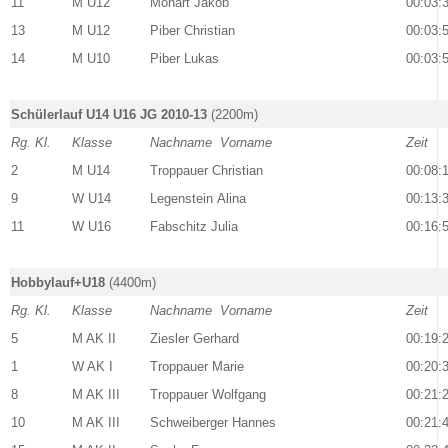
11
M U12
Mohart Jakob
00:03:
13
M U12
Piber Christian
00:03:
14
M U10
Piber Lukas
00:03:
Schülerlauf U14 U16 JG 2010-13
(2200m)
Rg. Kl.
Klasse
Nachname Vorname
Zeit
2
M U14
Troppauer Christian
00:08:
9
W U14
Legenstein Alina
00:13:
11
W U16
Fabschitz Julia
00:16:
Hobbylauf+U18
(4400m)
Rg. Kl.
Klasse
Nachname Vorname
Zeit
5
M AK II
Ziesler Gerhard
00:19:
1
W AK I
Troppauer Marie
00:20:
8
M AK III
Troppauer Wolfgang
00:21:
10
M AK III
Schweiberger Hannes
00:21: