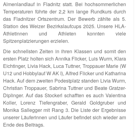
Almenlandlauf in Fladnitz statt. Bei hochsommerlichen
Temperaturen führte der 2,2 km lange Rundkurs durch
das Fladnitzer Ortszentrum. Der Bewerb zählte als 5.
Station des Weizer Bezirkslaufcups 2025. Unsere HLA-
Athletinnen und Athleten konnten viele
Spitzenplatzierungen erzielen.
Die schnellsten Zeiten in ihren Klassen und somit den
ersten Platz holten sich Annika Flicker, Luis Wurm, Klara
Eichtinger, Livia Hack, Luca Tuttner, Troppauer Marie (W
U12 und Hobbylauf W AK I), Alfred Flicker und Katharina
Hack. Auf dem zweiten Podestplatz standen Livia Wurm,
Christian Troppauer, Sabrina Tuttner und Beate Gratzer-
Diplinger. Auf das Stockerl schafften es auch Valentina
Koller, Lorenz Tiefengraber, Gerald Goldgruber und
Monika Sallegger mit Rang 3. Die Liste der Ergebnisse
unserer Läuferinnen und Läufer befindet sich wieder am
Ende des Beitrags.