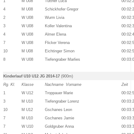
1
M U08
Tuttner Luca
00:02:
4
M U08
Schickhofer Gregor
00:02:
2
W U08
Wurm Livia
00:02:
3
W U08
Koller Valentina
00:02:
4
W U08
Almer Elena
00:02:
7
W U08
Flicker Verena
00:02:
10
M U08
Eichtinger Simon
00:02:
8
W U08
Tiefengraber Marlies
00:03:
Kinderlauf U10 U12 JG 2014-17
(900m)
Rg. Kl.
Klasse
Nachname Vorname
Zeit
1
W U12
Troppauer Marie
00:02:
3
M U10
Tiefengraber Lorenz
00:03:
10
M U12
Gschanes Leon
00:03:
7
M U10
Gschanes Jamie
00:03:
7
W U10
Goldgruber Anna
00:03: