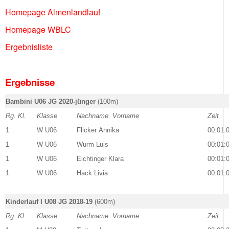
Homepage Almenlandlauf
Homepage WBLC
Ergebnisliste
Ergebnisse
Bambini U06 JG 2020-jünger
(100m)
Rg. Kl.
Klasse
Nachname Vorname
Zeit
1
W U06
Flicker Annika
00:01:
1
W U06
Wurm Luis
00:01:
1
W U06
Eichtinger Klara
00:01:
1
W U06
Hack Livia
00:01:
Kinderlauf I U08 JG 2018-19
(600m)
Rg. Kl.
Klasse
Nachname Vorname
Zeit