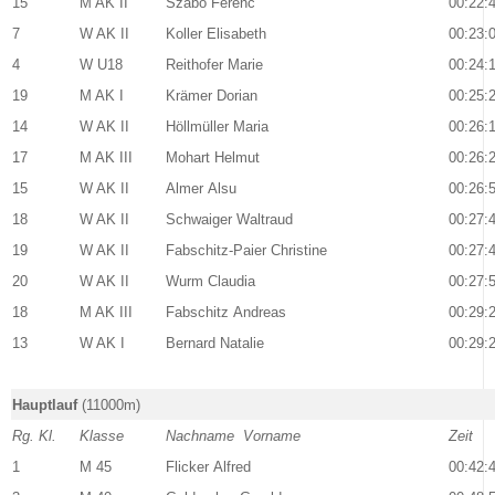
15
M AK II
Szabo Ferenc
00:22:
7
W AK II
Koller Elisabeth
00:23:
4
W U18
Reithofer Marie
00:24:
19
M AK I
Krämer Dorian
00:25:
14
W AK II
Höllmüller Maria
00:26:
17
M AK III
Mohart Helmut
00:26:
15
W AK II
Almer Alsu
00:26:
18
W AK II
Schwaiger Waltraud
00:27:
19
W AK II
Fabschitz-Paier Christine
00:27:
20
W AK II
Wurm Claudia
00:27:
18
M AK III
Fabschitz Andreas
00:29:
13
W AK I
Bernard Natalie
00:29:
Hauptlauf
(11000m)
Rg. Kl.
Klasse
Nachname Vorname
Zeit
1
M 45
Flicker Alfred
00:42: