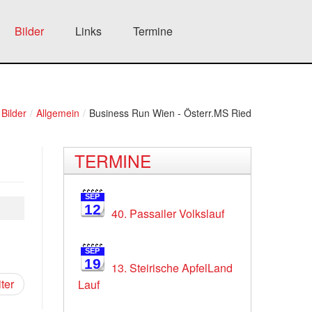
Bilder
Links
Termine
Bilder
/
Allgemein
/
Business Run Wien - Österr.MS Ried
TERMINE
SEP
12
40. Passailer Volkslauf
SEP
19
13. Steirische ApfelLand
ter
Lauf