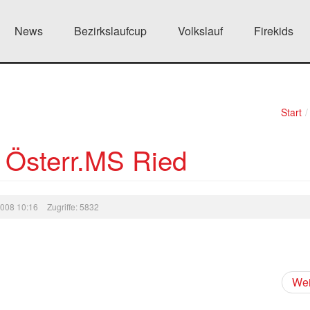
News
Bezirkslaufcup
Volkslauf
Firekids
Start
/
 Österr.MS Ried
 2008 10:16
Zugriffe: 5832
Wei