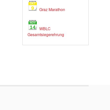
OKT
9
Graz Marathon
NOV
14
WBLC
Gesamtsiegerehrung