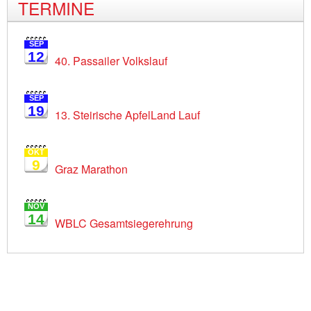
TERMINE
SEP
12
40. Passailer Volkslauf
SEP
19
13. Steirische ApfelLand Lauf
OKT
9
Graz Marathon
NOV
14
WBLC Gesamtsiegerehrung