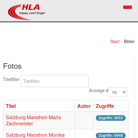
Home
Verein
Start
/
Bilder
News
Vorstand
Fotos
Bezirkslaufcup
Kontakt
Volkslauf
Mitglied werden
Titelfilter
Firekids
Anzeige #
Bilder
Titel
Autor
Zugriffe
Links
Salzburg Marathon Maria
Zugriffe: 9053
Zechmeister
Termine
Salzburg Marathon Monika
Zugriffe: 6948