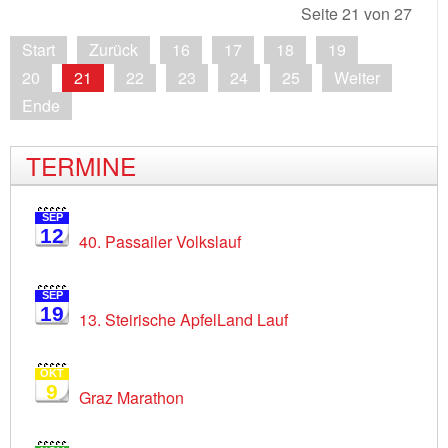
Seite 21 von 27
Start
Zurück
16
17
18
19
20
21
22
23
24
25
Weiter
Ende
TERMINE
SEP
12
40. Passailer Volkslauf
SEP
19
13. Steirische ApfelLand Lauf
OKT
9
Graz Marathon